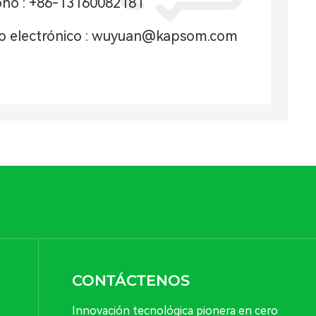
ono :
+86-13160082181
o electrónico :
wuyuan@kapsom.com
CONTÁCTENOS
Innovación tecnológica pionera en cero