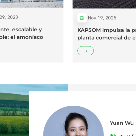
29, 2023
Nov 19, 2025
ente, escalable y
KAPSOM impulsa la p
ble: el amoníaco
planta comercial de e
.0 de KAPSOM ya está
metanol en Dinamarc
Yuan Wu