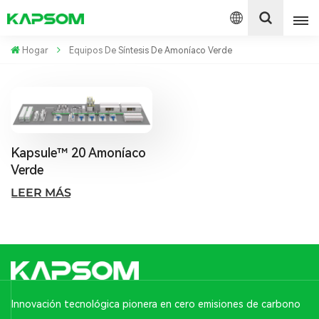
Hogar
Equipos De Síntesis De Amoníaco Verde
English
Español
Kapsule™ 20 Amoníaco
Polski
Verde
LEER MÁS
Innovación tecnológica pionera en cero emisiones de carbono