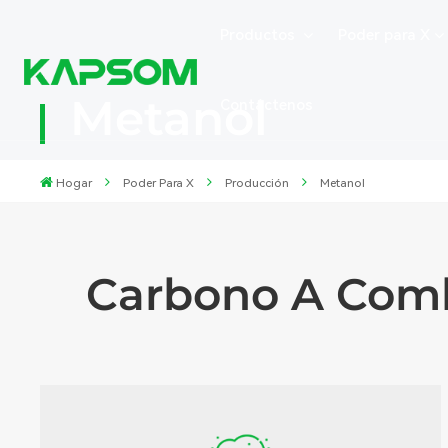
Productos
Poder para X
Metanol
Contáctenos
Hogar
Poder Para X
Producción
Metanol
Carbono A Comb