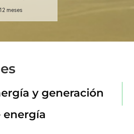
 12 meses
les
ergía y generación
 energía