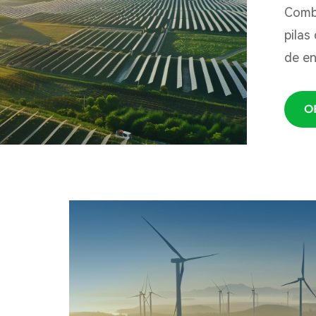
Combu
pilas
de en
O