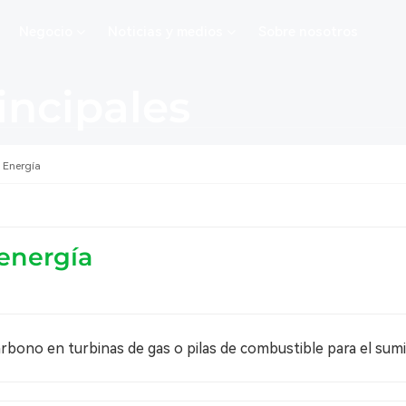
Negocio
Noticias y medios
Sobre nosotros
incipales
 Energía
energía
rbono en turbinas de gas o pilas de combustible para el sumin