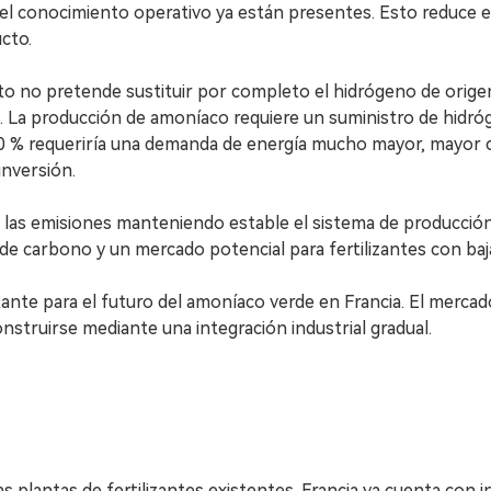
y el conocimiento operativo ya están presentes. Esto reduce e
cto.
to no pretende sustituir por completo el hidrógeno de origen
ca. La producción de amoníaco requiere un suministro de hidró
100 % requeriría una demanda de energía mucho mayor, mayor
inversión.
cir las emisiones manteniendo estable el sistema de producci
 de carbono y un mercado potencial para fertilizantes con ba
nte para el futuro del amoníaco verde en Francia. El mercado
truirse mediante una integración industrial gradual.
s plantas de fertilizantes existentes. Francia ya cuenta con 