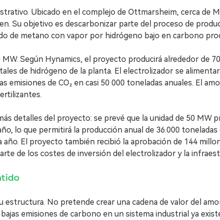
trativo. Ubicado en el complejo de Ottmarsheim, cerca de Mul
en. Su objetivo es descarbonizar parte del proceso de produ
 de metano con vapor por hidrógeno bajo en carbono produc
50 MW. Según Hynamics, el proyecto producirá alrededor de 70
les de hidrógeno de la planta. El electrolizador se alimentar
as emisiones de CO₂ en casi 50 000 toneladas anuales. El am
ertilizantes.
s detalles del proyecto: se prevé que la unidad de 50 MW p
ño, lo que permitirá la producción anual de 36.000 toneladas 
 año. El proyecto también recibió la aprobación de 144 millo
te de los costes de inversión del electrolizador y la infraest
ntido
u estructura. No pretende crear una cadena de valor del a
 bajas emisiones de carbono en un sistema industrial ya exis