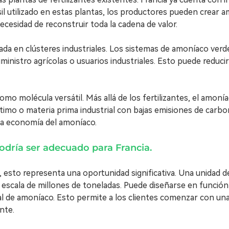
fósil utilizado en estas plantas, los productores pueden crea
ecesidad de reconstruir toda la cadena de valor.
zada en clústeres industriales. Los sistemas de amoníaco verd
nistro agrícolas o usuarios industriales. Esto puede reducir 
como molécula versátil. Más allá de los fertilizantes, el amon
imo o materia prima industrial con bajas emisiones de carbon
ta economía del amoníaco.
dría ser adecuado para Francia.
, esto representa una oportunidad significativa. Una unidad
escala de millones de toneladas. Puede diseñarse en función d
l de amoníaco. Esto permite a los clientes comenzar con una c
nte.